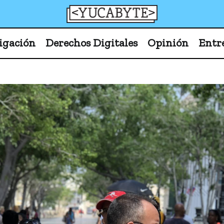
YucaByte
Medio de prensa digital sobre tecnología, activism
igación
Derechos Digitales
Opinión
Entr