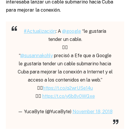
interesaba lanzar un cable submarino hacia Cuba
para mejorar la conexión.
#Actualización
: A
@google
“le gustaría
tender un cable.
👇🏾
“
@susannakohly
precisó a Efe que a Google
le gustaría tender un cable submarino hacia
Cuba para mejorar la conexión a Internet y el
acceso a los contenidos en la web.”
👇🏾
https://t.co/q2wrUSe14u
👇🏾
https://t.co/y6b8v0WGxe
— YucaByte (@YucaByte)
November 18, 2018