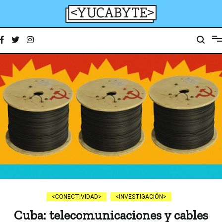
Ir
al
contenido
YucaByte
Medio de prensa digital sobre tecnología, activismo, cultura y sociedad
CONECTIVIDAD
INVESTIGACIÓN
Cuba: telecomunicaciones y cables