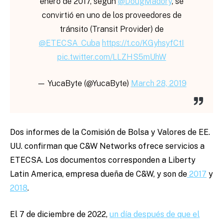
enero de 2017, según
@DougMadory
, se
convirtió en uno de los proveedores de
tránsito (Transit Provider) de
@ETECSA_Cuba
https://t.co/KGyhsyfCtI
pic.twitter.com/LLZHS5mUhW
— YucaByte (@YucaByte)
March 28, 2019
Dos informes de la Comisión de Bolsa y Valores de EE.
UU. confirman que C&W Networks ofrece servicios a
ETECSA. Los documentos corresponden a Liberty
Latin America, empresa dueña de C&W, y son de
2017
y
2018
.
El 7 de diciembre de 2022,
un día después de que el