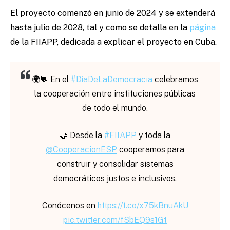
El proyecto comenzó en junio de 2024 y se extenderá
hasta julio de 2028, tal y como se detalla en la
página
de la FIIAPP, dedicada a explicar el proyecto en Cuba.
🌍💬 En el
#DíaDeLaDemocracia
celebramos
la cooperación entre instituciones públicas
de todo el mundo.
🤝 Desde la
#FIIAPP
y toda la
@CooperacionESP
cooperamos para
construir y consolidar sistemas
democráticos justos e inclusivos.
Conócenos en
https://t.co/x75kBnuAkU
pic.twitter.com/fSbEQ9s1Gt