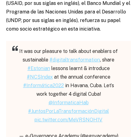
(USAID, por sus siglas en inglés), el Banco Mundial y el
Programa de las Naciones Unidas para el Desarrollo
(UNDP, por sus siglas en inglés), refuerza su papel
como socio estratégico en esta iniciativa.
It was our pleasure to talk about enablers of
sustainable
#digitaltransformation
, share
#Estonian
lessons learnt & introduce
#NCSIndex
at the annual conference
#Informática2022
in Havana, Cuba. Let’s
work together 4 digital Cuba!
@InformaticaHab
#JuntosPorLaTransformaciónDigital
pic.twitter.com/MeVRSNOH1V
— e-Governance Academy (@egovacademy)