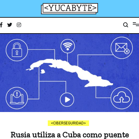
Ir
al
contenido
YucaByte
Medio de prensa digital sobre tecnología, activismo, cultura y sociedad
CIBERSEGURIDAD
Rusia utiliza a Cuba como puente