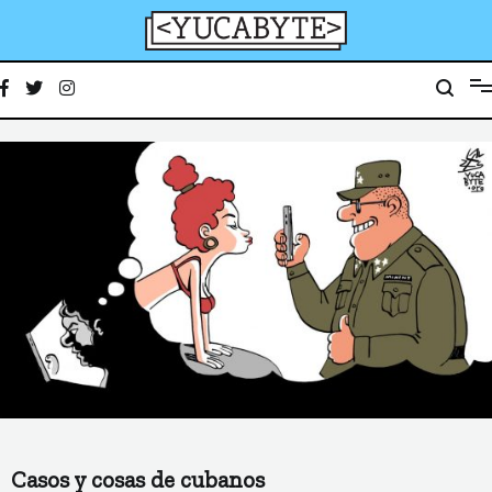
Ir
al
contenido
YucaByte
Medio de prensa digital sobre tecnología, activismo, cultura y sociedad
Casos y cosas de cubanos