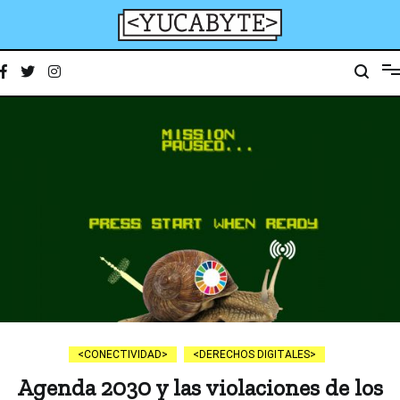
Ir
al
contenido
YucaByte
Medio de prensa digital sobre tecnología, activismo, cultura y sociedad
CONECTIVIDAD
DERECHOS DIGITALES
Agenda 2030 y las violaciones de los