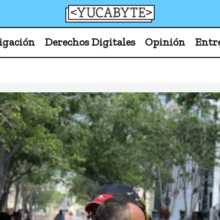
YucaByte
Medio de prensa digital sobre tecnología, activism
igación
Derechos Digitales
Opinión
Entr