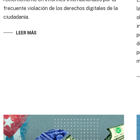
frecuente violación de los derechos digitales de la
l
ciudadanía.
o
i
LEER MÁS
p
d
p
m