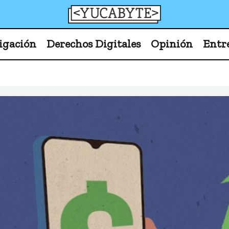
YucaByte
Medio de prensa digital sobre tecnología, activism
igación
Derechos Digitales
Opinión
Entr