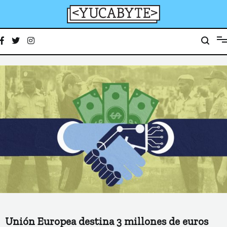
Ir
al
contenido
YucaByte
Medio de prensa digital sobre tecnología, activismo, cultura y sociedad
Unión Europea destina 3 millones de euros