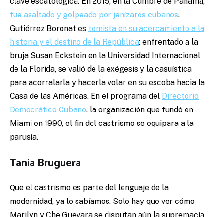
clave escatológica. En 2015, en la Cumbre de Panamá,
fue asaltado y golpeado por jenízaros cubanos
.
Gutiérrez Boronat es
tomista en su acercamiento a la
historia y el destino de la República
: enfrentado a la
bruja Susan Eckstein en la Universidad Internacional
de la Florida, se valió de la exégesis y la casuística
para acorralarla y hacerla volar en su escoba hacia la
Casa de las Américas. En el programa del
Directorio
Democrático Cubano
, la organización que fundó en
Miami en 1990, el fin del castrismo se equipara a la
parusía.
Tania Bruguera
Que el castrismo es parte del lenguaje de la
modernidad, ya lo sabíamos. Solo hay que ver cómo
Marilyn y Che Guevara se disputan aún la supremacía