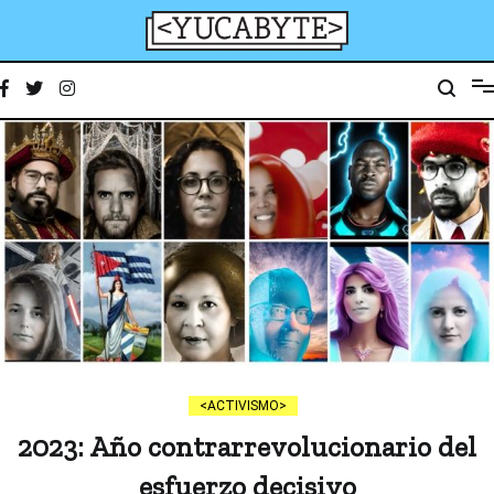
Ir
al
contenido
YucaByte
Medio de prensa digital sobre tecnología, activismo, cultura y sociedad
ACTIVISMO
2023: Año contrarrevolucionario del
esfuerzo decisivo