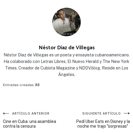
Néstor Díaz de Villegas
Néstor Díaz de Villegas es un poeta y ensayista cubanoamericano.
Ha colaborado con Letras Libres, El Nuevo Herald y The New York
Times. Creador de Cubista Magazine y NDDV.blog. Reside en Los
Ángeles.
Entradas creadas
33
Navegación
ARTÍCULO ANTERIOR
SIGUIENTE ARTÍCULO
Cine en Cuba: una asamblea
Pedí Uber Eats en Disney y la
de
contra la censura
noche me trajo “sorpresas”