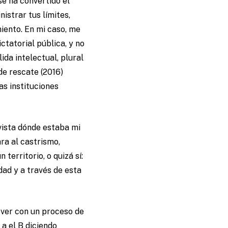
e ha convertido el
istrar tus límites,
iento. En mi caso, me
tatorial pública, y no
ida intelectual, plural
de rescate (2016)
as instituciones
vista dónde estaba mi
ra al castrismo,
territorio, o quizá sí:
dad y a través de esta
 ver con un proceso de
a el B diciendo