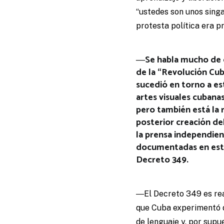
“ustedes son unos singao
protesta política era p
―Se habla mucho de qu
de la “Revolución Cub
sucedió en torno a est
artes visuales cubanas
pero también está la 
posterior creación d
la prensa independien
documentadas en esto
Decreto 349.
―El Decreto 349 es rea
que Cuba experimentó d
de lenguaje y, por sup