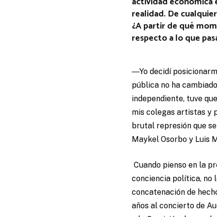
actividad económica e
realidad. De cualquie
¿A partir de qué mome
respecto a lo que pas
―Yo decidí posicionarme
pública no ha cambiado
independiente, tuve que 
mis colegas artistas y 
brutal represión que s
Maykel Osorbo y Luis M
Cuando pienso en la pre
conciencia política, n
concatenación de hechos
años al concierto de A