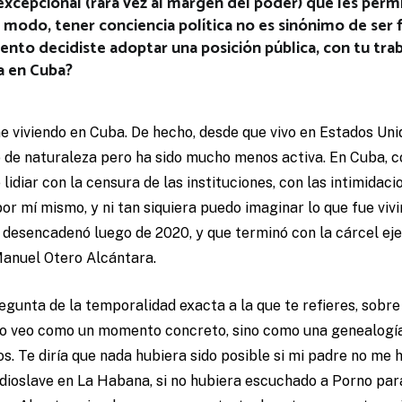
xcepcional (rara vez al margen del poder) que les permi
r modo, tener conciencia política no es sinónimo de ser 
nto decidiste adoptar una posición pública, con tu trab
a en Cuba?
 viviendo en Cuba. De hecho, desde que vivo en Estados Uni
 de naturaleza pero ha sido mucho menos activa. En Cuba, 
lidiar con la censura de las instituciones, con las intimidaci
por mí mismo, y ni tan siquiera puedo imaginar lo que fue vi
e desencadenó luego de 2020, y que terminó con la cárcel ej
anuel Otero Alcántara.
gunta de la temporalidad exacta a la que te refieres, sobr
o lo veo como un momento concreto, sino como una genealogí
. Te diría que nada hubiera sido posible si mi padre no me 
udioslave en La Habana, si no hubiera escuchado a Porno par