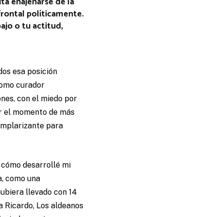
ta enajenarse de la
frontal políticamente.
ajo o tu actitud,
dos esa posición
como curador
ones, con el miedo por
vir el momento de más
emplarizante para
e cómo desarrollé mi
a, como una
hubiera llevado con 14
a Ricardo, Los aldeanos