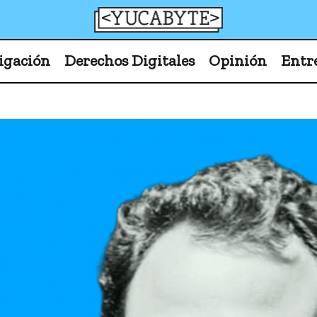
YucaByte
Medio de prensa digital sobre tecnología, activism
igación
Derechos Digitales
Opinión
Entr