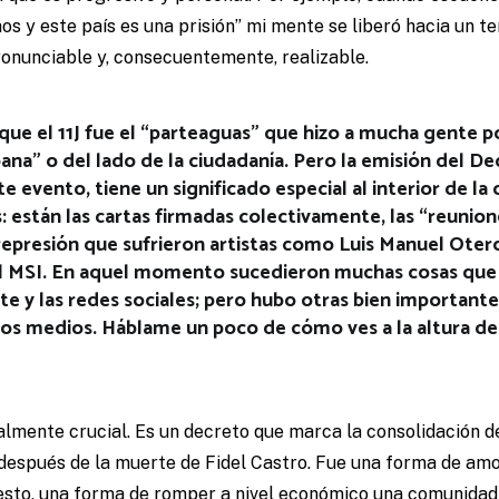
s y este país es una prisión” mi mente se liberó hacia un ter
ronunciable y, consecuentemente, realizable.
e el 11J fue el “parteaguas” que hizo a mucha gente po
ana” o del lado de la ciudadanía. Pero la emisión del De
e evento, tiene un significado especial al interior de l
: están las cartas firmadas colectivamente, las “reunion
represión que sufrieron artistas como Luis Manuel Otero
el MSI. En aquel momento sucedieron muchas cosas que
te y las redes sociales; pero hubo otras bien important
s medios. Háblame un poco de cómo ves a la altura de
lmente crucial. Es un decreto que marca la consolidación d
espués de la muerte de Fidel Castro. Fue una forma de amo
uesto, una forma de romper a nivel económico una comunidad