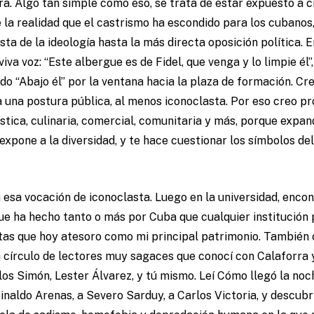
a. Algo tan simple como eso, se trata de estar expuesto a c
la realidad que el castrismo ha escondido para los cubanos,
sta de la ideología hasta la más directa oposición política. 
 viva voz: “Este albergue es de Fidel, que venga y lo limpie él
o “Abajo él” por la ventana hacia la plaza de formación. Cre
era una postura pública, al menos iconoclasta. Por eso creo 
ística, culinaria, comercial, comunitaria y más, porque expan
expone a la diversidad, y te hace cuestionar los símbolos del
esa vocación de iconoclasta. Luego en la universidad, encon
ue ha hecho tanto o más por Cuba que cualquier institución
stas que hoy atesoro como mi principal patrimonio. También
 círculo de lectores muy sagaces que conocí con Calaforra 
os Simón, Lester Álvarez, y tú mismo. Leí Cómo llegó la no
inaldo Arenas, a Severo Sarduy, a Carlos Victoria, y descubrí