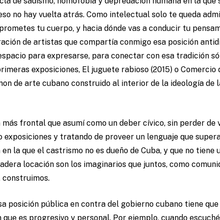
zcla de sadismo, homofobia y depredación humana en la que s
so no hay vuelta atrás. Como intelectual solo te queda admin
rometes tu cuerpo, y hacia dónde vas a conducir tu pensam
ción de artistas que compartía conmigo esa posición antidic
 espacio para expresarse, para conectar con esa tradición sól
primeras exposiciones, El juguete rabioso (2015) o Comercio 
on de arte cubano construido al interior de la ideología de l
 más frontal que asumí como un deber cívico, sin perder de 
o exposiciones y tratando de proveer un lenguaje que supera
en la que el castrismo no es dueño de Cuba, y que no tiene un 
rdadera locación son los imaginarios que juntos, como comuni
, construimos.
a posición pública en contra del gobierno cubano tiene que
n que es progresivo y personal. Por ejemplo, cuando escuché 