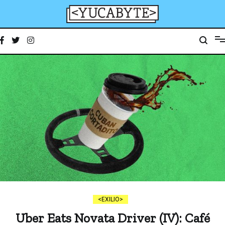
Ir
al
contenido
YucaByte
Medio de prensa digital sobre tecnología, activismo, cultura y sociedad
EXILIO
Uber Eats Novata Driver (IV): Café