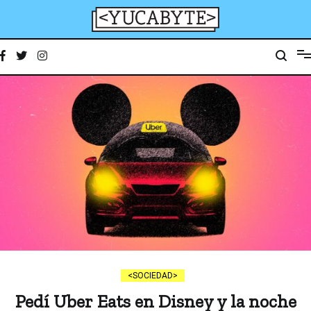
Ir
al
contenido
YucaByte
Medio de prensa digital sobre tecnología, activismo, cultura y sociedad
SOCIEDAD
Pedí Uber Eats en Disney y la noche