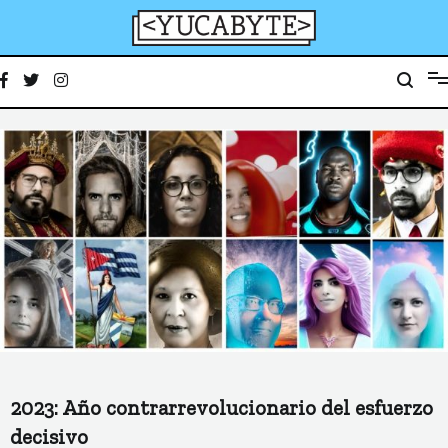
Ir
al
contenido
YucaByte
Medio de prensa digital sobre tecnología, activismo, cultura y sociedad
2023: Año contrarrevolucionario del esfuerzo
decisivo