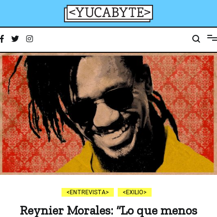
Ir
al
contenido
YucaByte
Medio de prensa digital sobre tecnología, activismo, cultura y sociedad
ENTREVISTA
EXILIO
Reynier Morales: “Lo que menos