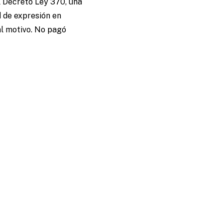
l Decreto Ley 370, una
d de expresión en
ual motivo. No pagó