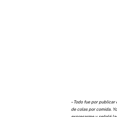
–
Todo fue por publicar 
de colas por comida. Yo
expresarme y señalé la