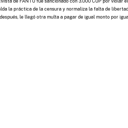
tivista de FANTU fue sancionado con 3.000 CUP por violar e
lda la práctica de la censura y normaliza la falta de liberta
as después, le llegó otra multa a pagar de igual monto por ig