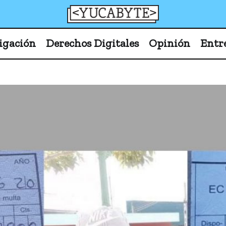
YucaByte
Medio de prensa digital sobre tecnología, activism
igación
Derechos Digitales
Opinión
Entr