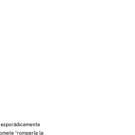
ir esporádicamente
romete “romperle la