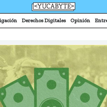
YucaByte
Medio de prensa digital sobre tecnología, activism
igación
Derechos Digitales
Opinión
Entr