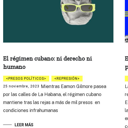
El régimen cubano: ni derecho ni
E
humano
p
PRESOS POLÍTICOS
REPRESIÓN
Mientras Eamon Gilmore pasea
L
25 noviembre, 2023
por las calles de La Habana, el régimen cubano
r
mantiene tras las rejas a más de mil presos en
E
condiciones infrahumanas
l
e
LEER MÁS
c