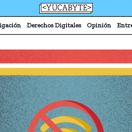
YucaByte
Medio de prensa digital sobre tecnología, activism
igación
Derechos Digitales
Opinión
Entr