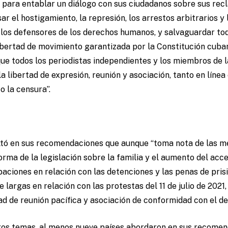
 para entablar un diálogo con sus ciudadanos sobre sus recl
r el hostigamiento, la represión, los arrestos arbitrarios y 
os los defensores de los derechos humanos, y salvaguardar tod
 libertad de movimiento garantizada por la Constitución cubana
ue todos los periodistas independientes y los miembros de l
a libertad de expresión, reunión y asociación, tanto en línea
o la censura”.
ltó en sus recomendaciones que aunque “toma nota de las me
rma de la legislación sobre la familia y el aumento del acces
aciones en relación con las detenciones y las penas de pris
argas en relación con las protestas del 11 de julio de 2021, 
tad de reunión pacífica y asociación de conformidad con el d
ros temas, al menos nueve países abordaron en sus recome