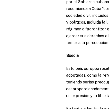
por el Gobierno cubano
recomienda a Cuba “cesa
sociedad civil, incluid
y políticos, incluida la
régimen a “garantizar q
ejercer sus derechos a l
temor a la persecución 
Suecia
Este país europeo resa
adoptadas, como la refo
teniendo serias preocup
desproporcionadamente l
de expresión y la liber
En tanto, además de ot