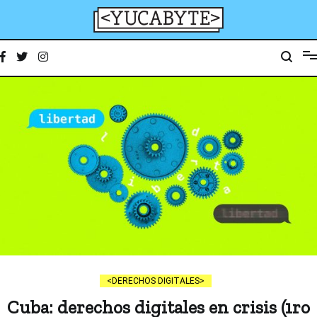
Ir
al
contenido
YucaByte
Medio de prensa digital sobre tecnología, activismo, cultura y sociedad
DERECHOS DIGITALES
Cuba: derechos digitales en crisis (1ro