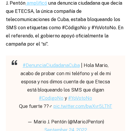
J. Pentón
amplificó
una denuncia ciudadana que decía
que ETECSA, la única compañía de
telecomunicaciones de Cuba, estaba bloqueando los
SMS con etiquetas como #CódigoNo y #YoVotoNo. En
el referendo, el gobierno apoyó oficialmente la
campaña por el “sí”.
#DenunciaCiudadanaCuba
| Hola Mario,
acabo de probar con mi teléfono y el de mi
esposa y nos dimos cuenta de que Etecsa
está bloqueando los SMS que digan
#CodigoNo
y
#YoVotoNo
Que fuerte ??‍♂️
pic.twitter.com/bwXvr5LThT
— Mario J. Pentón (@MarioJPenton)
September 24, 2022