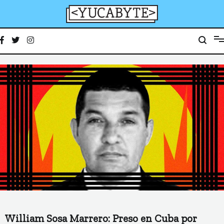
Ir
al
contenido
YucaByte
Medio de prensa digital sobre tecnología, activismo, cultura y sociedad
William Sosa Marrero: Preso en Cuba por