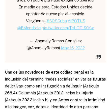
años. Un padre plantado exigiendo libertad.
En medio de esto, Estados Unidos decide
apostar de nuevo por el deshielo.
Vergüenza!
#SOSCuba
@POTUS
@EMendrala
pic.twitter.com/TcUOTJS0Yw
— Anamely Ramos González
(@AnamelyRamos)
May 16, 2022
Una de las novedades de este código penal es la
inclusión del término “redes sociales” en varias figuras
delictivas, como en Instigación a delinquir (Artículo
268.4), Calumnia (Artículo 391.2 inciso b), Injuria
(Artículo 392.2 inciso b) y en Actos contra la intimidad
o la imagen, voz, datos o identidad de otra persona