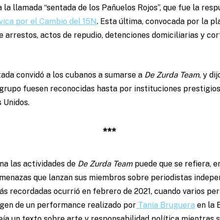
a la llamada “sentada de los Pañuelos Rojos”, que fue la resp
vica por el Cambio del 15N
. Esta última, convocada por la p
e arrestos, actos de repudio, detenciones domiciliarias y cor
stada convidó a los cubanos a sumarse a
De Zurda Team
, y d
 grupo fuesen reconocidas hasta por instituciones prestigio
 Unidos.
***
a las actividades de
De Zurda Team
puede que se refiera, en
menazas que lanzan sus miembros sobre periodistas indepen
más recordadas ocurrió en febrero de 2021, cuando varios per
gen de un performance realizado por
Tania Bruguera
en la 
leía un texto sobre arte y responsabilidad política mientras