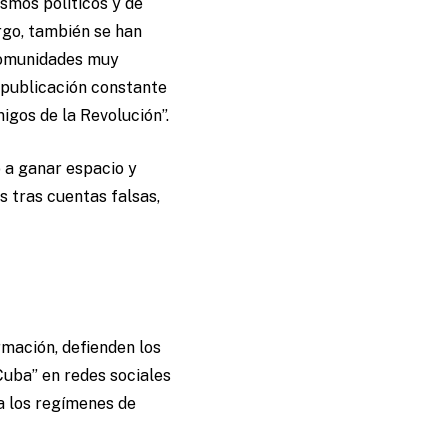
ismos políticos y de
argo, también se han
 comunidades muy
 publicación constante
igos de la Revolución”.
o a ganar espacio y
s tras cuentas falsas,
rmación, defienden los
Cuba” en redes sociales
a los regímenes de