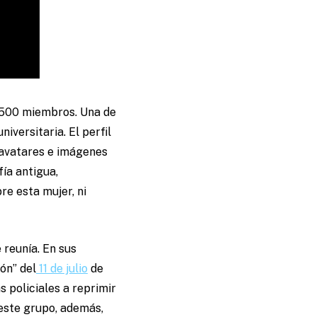
n 500 miembros. Una de
iversitaria. El perfil
 avatares e imágenes
ía antigua,
e esta mujer, ni
 reunía. En sus
ón” del
11 de julio
de
 policiales a reprimir
 este grupo, además,