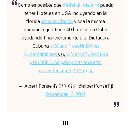
Como es posible que
@MeliaHotelsInt
pueda
tener Hoteles en USA incluyendo en la
florida
@meliaorlando
y sea la misma
compañía que tiene 40 hoteles en Cuba
ayudando financieramente a la Dictadura
Cubana
#XCadaPresoUnMillon
@LosMambises
🇨🇺
@MarcoRubioCuba
@USEmbCuba
@RepMariaSalazar
pic.twitter.com/qYt1AhJgsp
— Albert Fonse 💪🇨🇦🇨🇺 (@albertfonse11j)
December 12, 2021
III