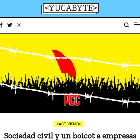
Ir
al
contenido
YucaByte
Medio de prensa digital sobre tecnología, activismo, cultura y sociedad
ACTIVISMO
Sociedad civil y un boicot a empresas