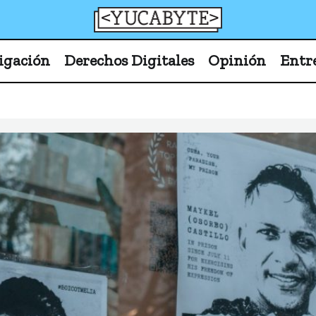
YucaByte
Medio de prensa digital sobre tecnología, activism
igación
Derechos Digitales
Opinión
Entr