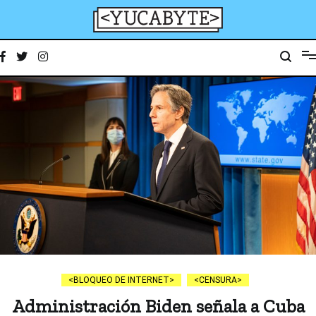
Ir
al
contenido
YucaByte
Medio de prensa digital sobre tecnología, activismo, cultura y sociedad
BLOQUEO DE INTERNET
CENSURA
Administración Biden señala a Cuba