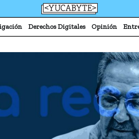
YucaByte
Medio de prensa digital sobre tecnología, activism
igación
Derechos Digitales
Opinión
Entr