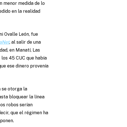
 En menor medida de lo
dido en la realidad
ni Ovalle León, fue
aNet
, al salir de una
idad, en Manatí, Las
le los 45 CUC que había
que ese dinero provenía
 se otorga la
sta bloquear la línea
tos robos serían
ecir, que el régimen ha
oponen.