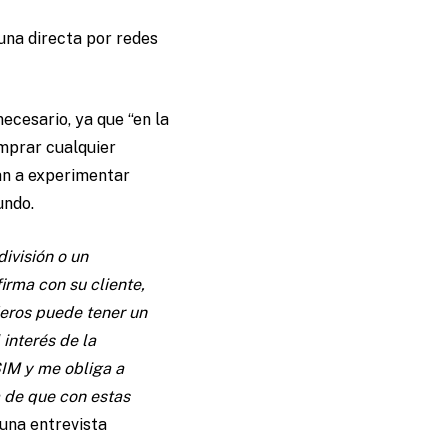
una directa por redes
cesario, ya que “en la
omprar cualquier
ran a experimentar
undo.
ivisión o un
irma con su cliente,
ederos puede tener un
interés de la
SIM y me obliga a
a de que con estas
 una entrevista