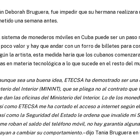
gún Deborah Bruguera, fue impedir que su hermana realizara 
metido una semana antes.
l sistema de monederos móviles en Cuba puede ser un paso ne
y poco valor y hay que andar con un forro de billetes para c
Según la artista, esta medida haría que los cubanos comenza
s en materia tecnológica a lo que sucede en el resto del m
 aunque sea una buena idea, ETECSA ha demostrado ser una d
rio del Interior (MININT), que se pliega no al contrato que f
e dan las oficinas del Ministerio del Interior. Lo de los mon
sí como ETECSA me ha cortado el acceso a internet según el 
sí como la Seguridad del Estado le ordena que invalide mi 
me roban el saldo del teléfono móvil, no hay garantía algun
vayan a cambiar su comportamiento.
– dijo Tania Bruguera en