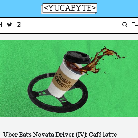
Ir
al
contenido
YucaByte
Medio de prensa digital sobre tecnología, activismo, cultura y sociedad
Uber Eats Novata Driver (IV): Café latte