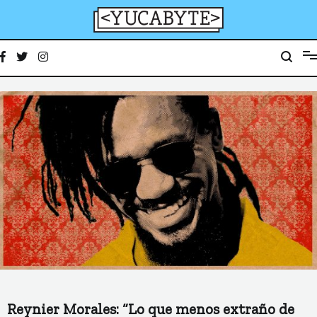
Ir
al
contenido
YucaByte
Medio de prensa digital sobre tecnología, activismo, cultura y sociedad
Reynier Morales: “Lo que menos extraño de