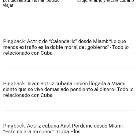
Los dioses aún no han podido
El ojo, el amo y el cine cubano
de
viajar
entradas
Pingback:
Actriz de “Calendario” desde Miami: “Lo que
menos extraño es la doble moral del gobierno” - Todo lo
relacionado con Cuba
Pingback:
Joven actriz cubana recién llegada a Miami
siente que se vive demasiado pendiente al dinero - Todo lo
relacionado con Cuba
Pingback:
Actriz cubana Anel Perdomo desde Miami:
"Este no era mi sueño" - Cuba Plus