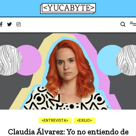
Ir
al
contenido
YucaByte
Medio de prensa digital sobre tecnología, activismo, cultura y sociedad
ENTREVISTA
EXILIO
Claudia Álvarez: Yo no entiendo de