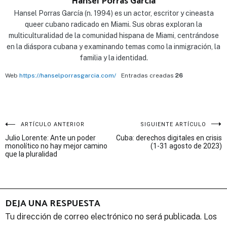
Hansel Porras Garcia
Hansel Porras García (n. 1994) es un actor, escritor y cineasta
queer cubano radicado en Miami. Sus obras exploran la
multiculturalidad de la comunidad hispana de Miami, centrándose
en la diáspora cubana y examinando temas como la inmigración, la
familia y la identidad.
Web
https://hanselporrasgarcia.com/
Entradas creadas
26
Navegación
ARTÍCULO ANTERIOR
SIGUIENTE ARTÍCULO
Julio Lorente: Ante un poder
Cuba: derechos digitales en crisis
de
monolítico no hay mejor camino
(1-31 agosto de 2023)
que la pluralidad
entradas
DEJA UNA RESPUESTA
Tu dirección de correo electrónico no será publicada.
Los