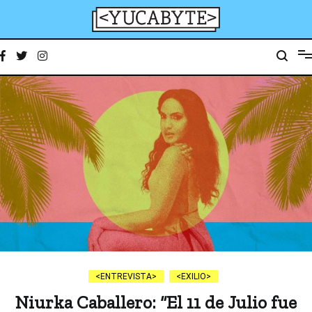
Ir
al
contenido
YucaByte
Medio de prensa digital sobre tecnología, activismo, cultura y sociedad
ENTREVISTA
EXILIO
Niurka Caballero: “El 11 de Julio fue