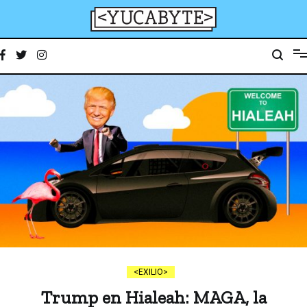
Ir
al
contenido
YucaByte
Medio de prensa digital sobre tecnología, activismo, cultura y sociedad
EXILIO
Trump en Hialeah: MAGA, la