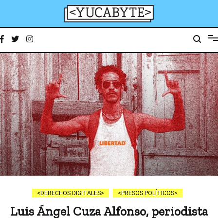
Ir
al
contenido
YucaByte
Medio de prensa digital sobre tecnología, activismo, cultura y sociedad
DERECHOS DIGITALES
PRESOS POLÍTICOS
Luis Ángel Cuza Alfonso, periodista