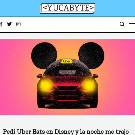
Ir
al
contenido
YucaByte
Medio de prensa digital sobre tecnología, activismo, cultura y sociedad
Pedí Uber Eats en Disney y la noche me trajo