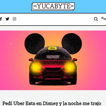
Ir
al
contenido
YucaByte
Medio de prensa digital sobre tecnología, activismo, cultura y sociedad
Pedí Uber Eats en Disney y la noche me trajo