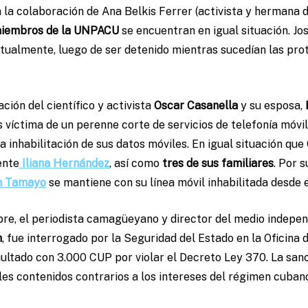
 la colaboración de Ana Belkis Ferrer (activista y hermana d
miembros de la UNPACU
se encuentran en igual situación. Jo
ctualmente, luego de ser detenido mientras sucedían las pro
ción del científico y activista
Oscar Casanella
y su esposa,
 víctima de un perenne corte de servicios de telefonía móvi
la inhabilitación de sus datos móviles. En igual situación qu
ente
Iliana Hernández
, así como
tres de sus familiares
. Por 
h Tamayo
se mantiene con su línea móvil inhabilitada desde 
bre, el periodista camagüeyano y director del medio indepe
n
, fue interrogado por la Seguridad del Estado en la Oficina d
ltado con 3.000 CUP por violar el Decreto Ley 370. La sanc
les contenidos contrarios a los intereses del régimen cuban