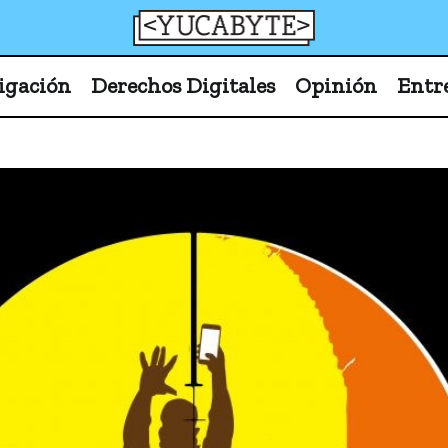
YucaByte
Medio de prensa digital sobre tecnología, activism
igación
Derechos Digitales
Opinión
Entr