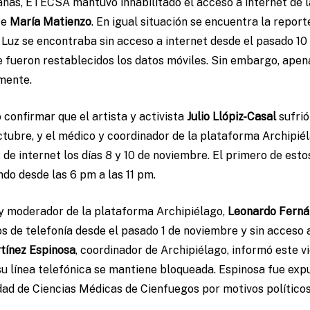
as, ETECSA mantuvo inhabilitado el acceso a internet de la
te
María Matienzo
. En igual situación se encuentra la reporte
. Luz se encontraba sin acceso a internet desde el pasado 10
 fueron restablecidos los datos móviles. Sin embargo, apena
mente.
confirmar que el artista y activista
Julio Llópiz-Casal
sufrió
tubre, y el médico y coordinador de la plataforma Archipié
 de internet los días 8 y 10 de noviembre. El primero de esto
ndo desde las 6 pm a las 11 pm.
 y moderador de la plataforma Archipiélago,
Leonardo Ferná
os de telefonía desde el pasado 1 de noviembre y sin acceso
tínez Espinosa
, coordinador de Archipiélago, informó este v
u línea telefónica se mantiene bloqueada. Espinosa fue exp
dad de Ciencias Médicas de Cienfuegos por motivos políticos