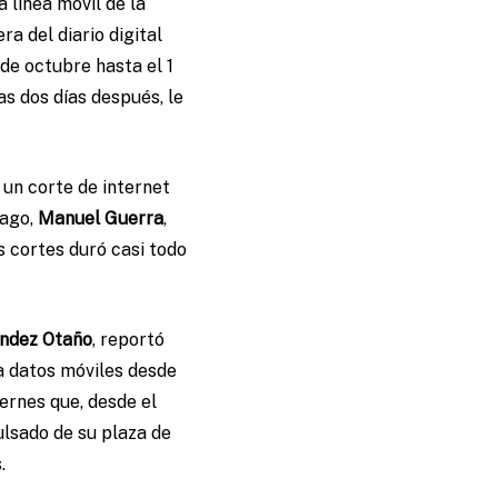
 línea móvil de la
ra del diario digital
 de octubre hasta el 1
s dos días después, le
 un corte de internet
lago,
Manuel Guerra
,
s cortes duró casi todo
ndez Otaño
, reportó
 a datos móviles desde
iernes que, desde el
ulsado de su plaza de
.