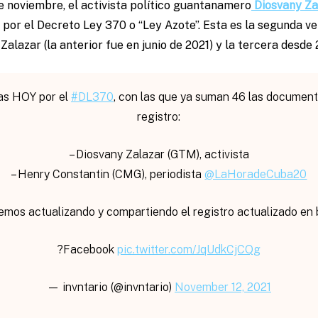
e noviembre, el activista político guantanamero
Diosvany Za
o por el Decreto Ley 370 o “Ley Azote”. Esta es la segunda ve
Zalazar (la anterior fue en junio de 2021) y la tercera desde
as HOY por el
#DL370
, con las que ya suman 46 las documen
registro:
– Diosvany Zalazar (GTM), activista
– Henry Constantin (CMG), periodista
@LaHoradeCuba20
emos actualizando y compartiendo el registro actualizado en 
?Facebook
pic.twitter.com/JqUdkCjCQg
— invntario (@invntario)
November 12, 2021