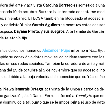
adora del arte y activista
Carolina Barrero
es sometida a una 
pasado 10 de octubre. Barrero ha intentado conectarse medi
cas, sin embargo, ETECSA también ha bloqueado el acceso a i
y activista
Yunior García Aguilera
se mantuvo estas dos se
u esposa,
Dayana Prieto, y sus suegros
. A la familia de García
de telefonía fija.
or los derechos humanos
Alexander Pupo
informó a
YucaByt
pido su conexión a datos móviles, coincidentemente con lo
ctas en sus redes sociales. También la curadora de arte y act
na del 29 de octubre al 5 de noviembre que su acceso a int
nes debido a la baja velocidad de conexión que sufría su líne
a,
Nelva Ismarais Ortega
, activista de la Unión Patriótica 
 organización, José Daniel Ferrer, informó a
YucaByte
que en
a disminuido a tal punto que se le imposibilita el uso de dat