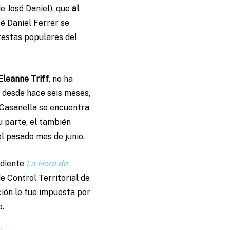
e José Daniel), que
al
sé Daniel Ferrer se
testas populares del
Eleanne Triff
, no ha
l desde hace seis meses,
e Casanella se encuentra
su parte, el también
el pasado mes de junio.
ndiente
La Hora de
e Control Territorial de
ión le fue impuesta por
o.