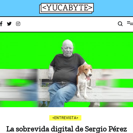
Ir
al
contenido
YucaByte
Medio de prensa digital sobre tecnología, activismo, cultura y sociedad
ENTREVISTA
La sobrevida digital de Sergio Pérez