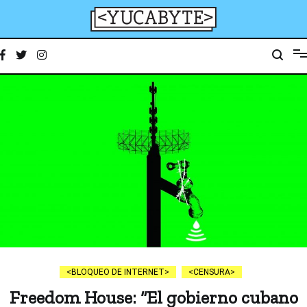
Ir
al
contenido
YucaByte
Medio de prensa digital sobre tecnología, activismo, cultura y sociedad
BLOQUEO DE INTERNET
CENSURA
Freedom House: “El gobierno cubano