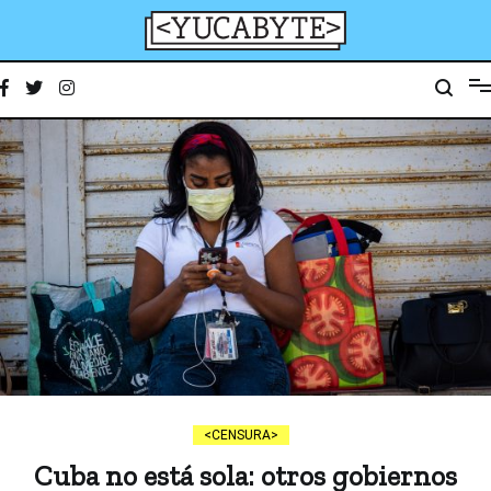
Ir
al
contenido
YucaByte
Medio de prensa digital sobre tecnología, activismo, cultura y sociedad
CENSURA
Cuba no está sola: otros gobiernos