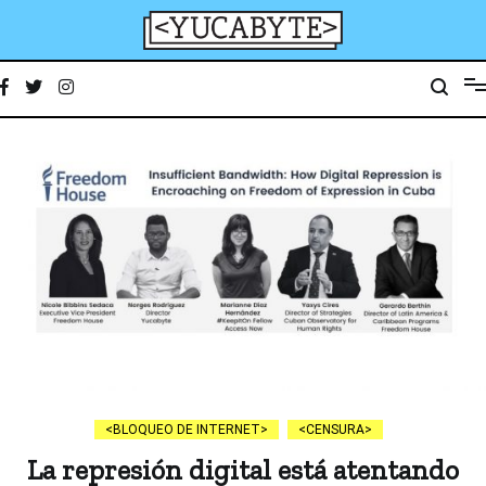
Ir
al
contenido
YucaByte
Medio de prensa digital sobre tecnología, activismo, cultura y sociedad
BLOQUEO DE INTERNET
CENSURA
La represión digital está atentando