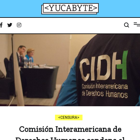
Ir
al
contenido
YucaByte
Medio de prensa digital sobre tecnología, activismo, cultura y sociedad
CENSURA
Comisión Interamericana de