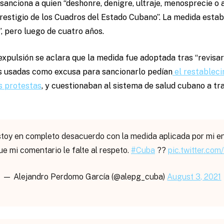
 sanciona a quien “deshonre, denigre, ultraje, menosprecie o 
restigio de los Cuadros del Estado Cubano”. La medida est
”, pero luego de cuatro años.
xpulsión se aclara que la medida fue adoptada tras “revisar 
es usadas como excusa para sancionarlo pedían
el restableci
as protestas
, y cuestionaban al sistema de salud cubano a tr
toy en completo desacuerdo con la medida aplicada por mi en
e mi comentario le falte al respeto.
#Cuba
??
pic.twitter.co
— Alejandro Perdomo García (@alepg_cuba)
August 3, 2021