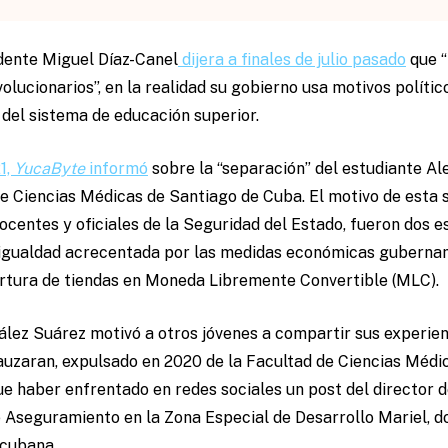
idente Miguel Díaz-Canel
dijera a finales de julio pasado
que “
volucionarios”, en la realidad su gobierno usa motivos políti
del sistema de educación superior.
1,
YucaByte
informó
sobre la “separación” del estudiante A
e Ciencias Médicas de Santiago de Cuba. El motivo de esta s
ocentes y oficiales de la Seguridad del Estado, fueron dos
esigualdad acrecentada por las medidas económicas guberna
rtura de tiendas en Moneda Libremente Convertible (MLC).
lez Suárez motivó a otros jóvenes a compartir sus experienc
auzaran, expulsado en 2020 de la Facultad de Ciencias Médi
ue haber enfrentado en redes sociales un post del director d
 Aseguramiento en la Zona Especial de Desarrollo Mariel, do
 cubana.