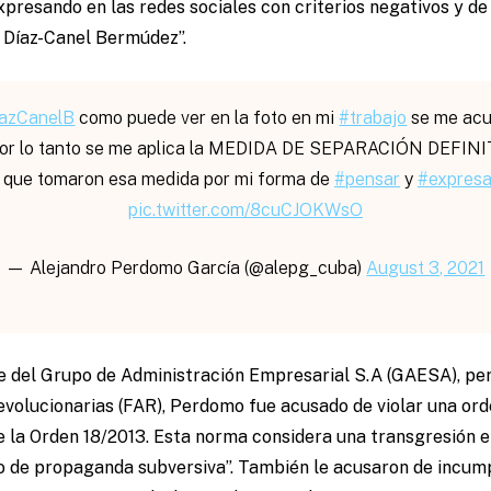
expresando en las redes sociales con criterios negativos y de
l Díaz-Canel Bermúdez”.
azCanelB
como puede ver en la foto en mi
#trabajo
se me acus
 por lo tanto se me aplica la MEDIDA DE SEPARACIÓN DEFINIT
so que tomaron esa medida por mi forma de
#pensar
y
#expres
pic.twitter.com/8cuCJOKWsO
— Alejandro Perdomo García (@alepg_cuba)
August 3, 2021
te del Grupo de Administración Empresarial S.A (GAESA), per
volucionarias (FAR), Perdomo fue acusado de violar una orde
e la Orden 18/2013. Esta norma considera una transgresión el
o de propaganda subversiva”. También le acusaron de incump