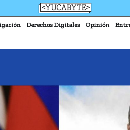
YucaByte
Medio de prensa digital sobre tecnología, activism
igación
Derechos Digitales
Opinión
Entr