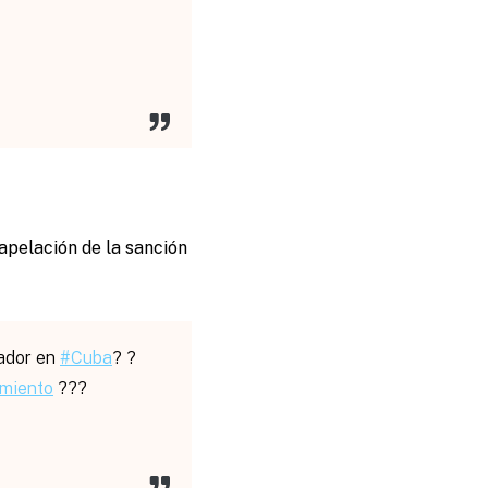
apelación de la sanción
jador en
#Cuba
? ?
amiento
???