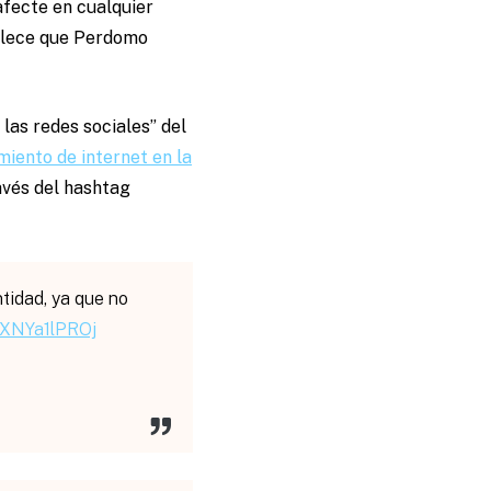
afecte en cualquier
ablece que Perdomo
las redes sociales” del
miento de internet en la
avés del hashtag
tidad, ya que no
m/XNYa1lPROj