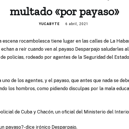
multado «por payaso»
YUCABYTE
6 abril, 2021
na escena rocambolesca tiene lugar en las calles de La Haban
 echan a reír cuando ven al payaso Desparpajo saludarles a
a de policías, rodeado por agentes de la Seguridad del Estad
a uno de los agentes, y el payaso, que antes que nada se deb
endo los hombros, como pidiendo disculpas por la mala educa
policial de Cuba y Chacón, un oficial del Ministerio del Inter
un payaso?- dice irónico Desparpajo.