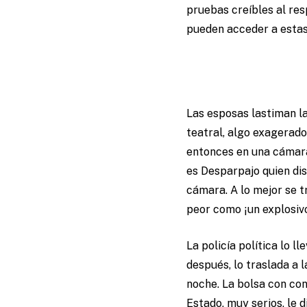
pruebas creíbles al res
pueden acceder a estas
Las esposas lastiman l
teatral, algo exagerado
entonces en una cámara 
es Desparpajo quien di
cámara. A lo mejor se t
peor como ¡un explosivo
La policía política lo l
después, lo traslada a 
noche. La bolsa con co
Estado, muy serios, le 