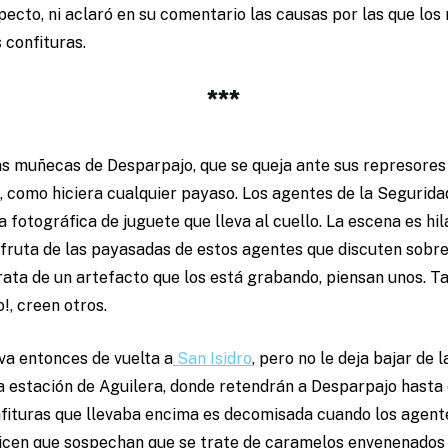
pecto, ni aclaró en su comentario las causas por las que los
 confituras.
***
as muñecas de Desparpajo, que se queja ante sus represores
, como hiciera cualquier payaso. Los agentes de la Segurid
fotográfica de juguete que lleva al cuello. La escena es hi
sfruta de las payasadas de estos agentes que discuten sobre
rata de un artefacto que los está grabando, piensan unos. Ta
!, creen otros.
leva entonces de vuelta a
San Isidro
, pero no le deja bajar de 
la estación de Aguilera, donde retendrán a Desparpajo hasta 
nfituras que llevaba encima es decomisada cuando los agent
dicen que sospechan que se trate de caramelos envenenados 