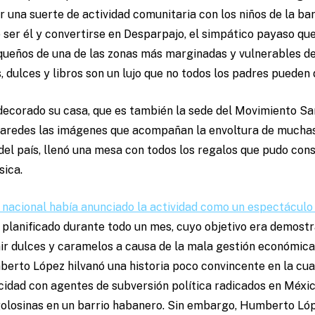
 una suerte de actividad comunitaria con los niños de la bar
e ser él y convertirse en Desparpajo, el simpático payaso qu
pequeños de una de las zonas más marginadas y vulnerables 
dulces y libros son un lujo que no todos los padres pueden d
ecorado su casa, que es también la sede del Movimiento San 
 paredes las imágenes que acompañan la envoltura de muchas
del país, llenó una mesa con todos los regalos que pudo con
sica.
n nacional había anunciado la actividad como un espectáculo
 planificado durante todo un mes, cuyo objetivo era demost
r dulces y caramelos a causa de la mala gestión económica 
berto López hilvanó una historia poco convincente en la cua
cidad con agentes de subversión política radicados en Méxi
golosinas en un barrio habanero. Sin embargo, Humberto Ló