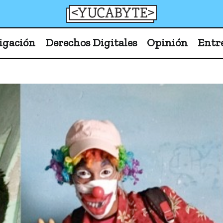
YucaByte
Medio de prensa digital sobre tecnología, activism
igación
Derechos Digitales
Opinión
Entr