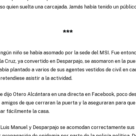
 quien suelta una carcajada. Jamás había tenido un público
***
ningún niño se había asomado por la sede del MSI. Fue ento
a Cruz, ya convertido en Desparpajo, se asomaron en la pue
bía plantado a varios de sus agentes vestidos de civil en ca
etendiese asistir a la actividad.
que dijo Otero Alcántara en una directa en Facebook, poco de
 amigos de que cerraran la puerta y la aseguraran para que
ar fácilmente la casa.
le, Luis Manuel y Desparpajo se acomodan correctamente sus 
 propagación de epidemia por parte de la policía política. D