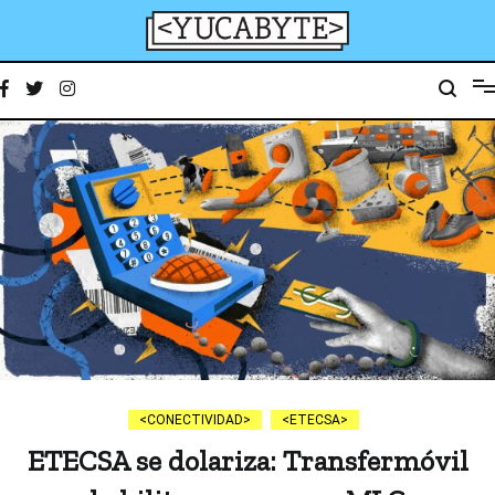
Ir
al
contenido
YucaByte
Medio de prensa digital sobre tecnología, activismo, cultura y sociedad
CONECTIVIDAD
ETECSA
ETECSA se dolariza: Transfermóvil