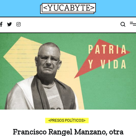
Ir
al
contenido
YucaByte
Medio de prensa digital sobre tecnología, activismo, cultura y sociedad
PRESOS POLÍTICOS
Francisco Rangel Manzano, otra