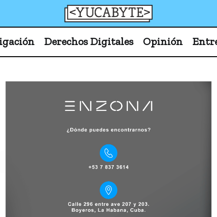
YucaByte
Medio de prensa digital sobre tecnología, activism
igación
Derechos Digitales
Opinión
Entr