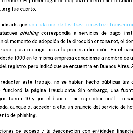
septiembre. El primer lugar lo ocupaba el bien conocido
.com
l
.org
fue cuarto.
indicado que
en cada uno de los tres trimestres transcurr
 ataques
phishing
correspondía a servicios de pago, insti
En el momento de adopción de la dirección enzona.net, el do
lizarse para redirigir hacia la primera dirección. En el c
desde 1999 en la misma empresa canadiense a nombre de un
del registro, pero indicó que se encuentra en Buenos Aires, 
edactar este trabajo, no se habían hecho públicas las c
e funcionó la página fraudulenta. Sin embargo, una fuen
ue fueron 10 y que el banco —no especificó cuál— resar
ada, aunque al acceder a ella, un anuncio del servicio de 
ento de phishing.
cciones de acceso y la desconexión con entidades financi