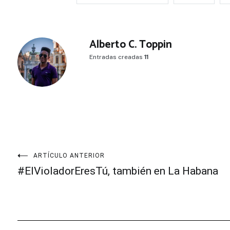
Alberto C. Toppin
Entradas creadas
11
Navegación
ARTÍCULO ANTERIOR
#ElVioladorEresTú, también en La Habana
de
entradas