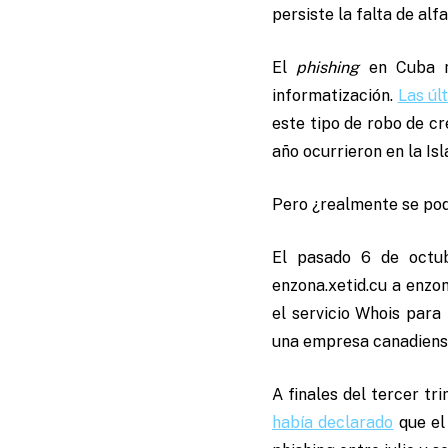
persiste la falta de alf
El
phishing
en Cuba no
informatización.
Las úl
este tipo de robo de cr
año ocurrieron en la Is
Pero ¿realmente se pod
El pasado 6 de octub
enzona.xetid.cu a enzo
el servicio Whois para
una empresa canadiense.
A finales del tercer tr
había declarado
que el