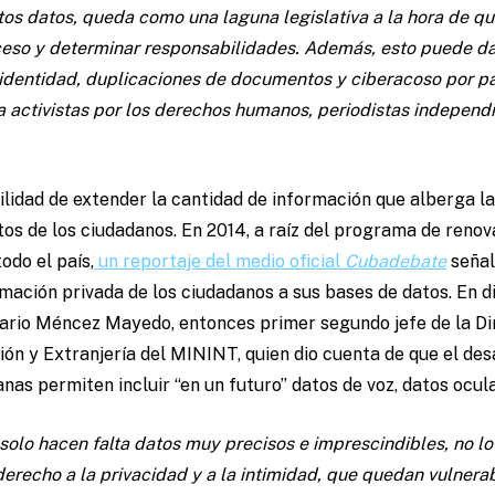
tos datos, queda como una laguna legislativa a la hora de q
ceso y determinar responsabilidades. Además, esto puede dar
 identidad, duplicaciones de documentos y ciberacoso por pa
activistas por los derechos humanos, periodistas independie
ilidad de extender la cantidad de información que alberga la
os de los ciudadanos. En 2014, a raíz del programa de renov
odo el país,
un reportaje del medio oficial
Cubadebate
señal
ación privada de los ciudadanos a sus bases de datos. En d
Mario Méncez Mayedo, entonces primer segundo jefe de la Di
ción y Extranjería del MININT, quien dio cuenta de que el des
anas permiten incluir “en un futuro” datos de voz, datos ocul
solo hacen falta datos muy precisos e imprescindibles, no lo
recho a la privacidad y a la intimidad, que quedan vulnera