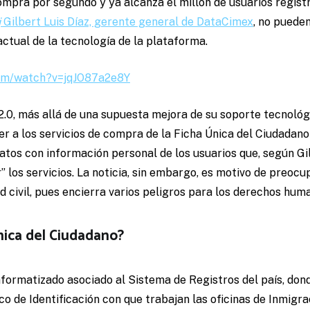
mpra por segundo y ya alcanza el millón de usuarios registr
j
Gilbert Luis Díaz, gerente general de DataCimex
, no puede
actual de la tecnología de la plataforma.
com/watch?v=jqJO87a2e8Y
.0, más allá de una supuesta mejora de su soporte tecnológi
r a los servicios de compra de la Ficha Única del Ciudadano
atos con información personal de los usuarios que, según Gil
” los servicios. La noticia, sin embargo, es motivo de preocu
 civil, pues encierra varios peligros para los derechos hum
nica del Ciudadano?
nformatizado asociado al Sistema de Registros del país, don
o de Identificación con que trabajan las oficinas de Inmigra