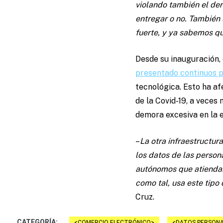
violando también el der
entregar o no. También 
fuerte, y ya sabemos qu
Desde su inauguración,
presentado continuos p
tecnológica. Esto ha a
de la Covid-19, a veces
demora excesiva en la e
–
La otra infraestructur
los datos de las person
autónomos que atiendan 
como tal, usa este tipo
Cruz.
CATEGORÍA:
COMERCIO ELECTRÓNICO
DATOS PERSONA