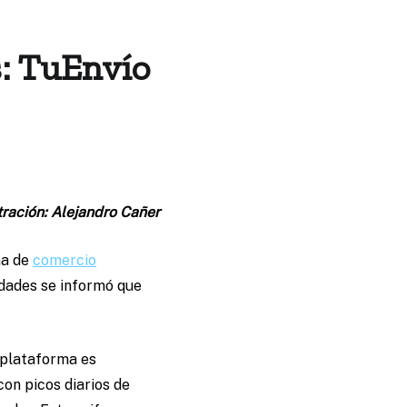
s: TuEnvío
tración: Alejandro Cañer
ma de
comercio
edades se informó que
 plataforma es
con picos diarios de