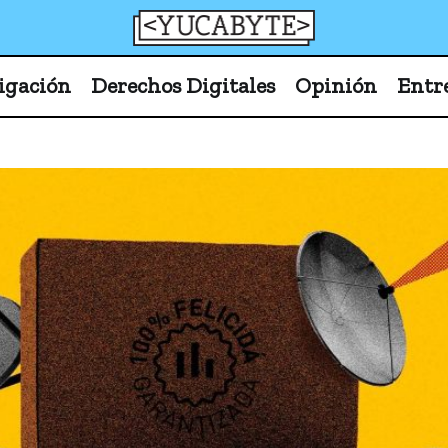
YucaByte
Medio de prensa digital sobre tecnología, activism
igación
Derechos Digitales
Opinión
Entr