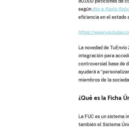
80.000 peticiones de co
según
dijo a
Radio Relo
eficiencia en el estado 
https://www.youtube.
La novedad de TuEnvío 2
integración para accede
controversial base de d
ayudará a “personalizar
miembros de la sociedad
¿Qué es la Ficha Ú
La FUC es un sistema i
también el Sistema Únic