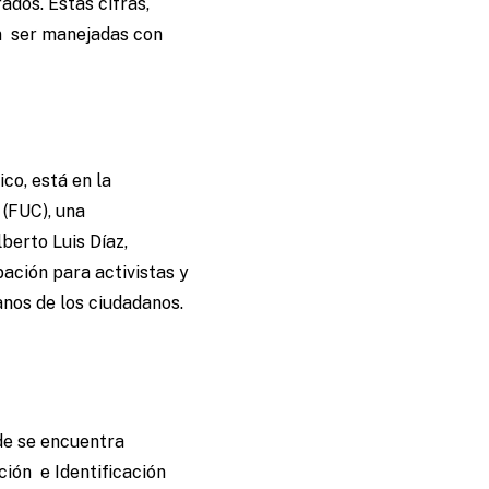
ados. Estas cifras,
n ser manejadas con
co, está en la
 (FUC), una
berto Luis Díaz,
pación para activistas y
anos de los ciudadanos.
de se encuentra
ción e Identificación