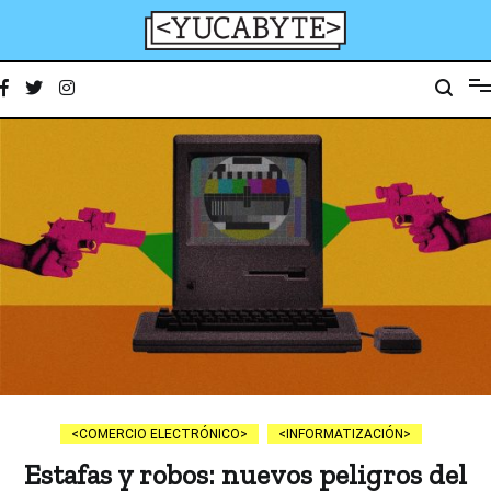
Ir
al
contenido
YucaByte
Medio de prensa digital sobre tecnología, activismo, cultura y sociedad
COMERCIO ELECTRÓNICO
INFORMATIZACIÓN
Estafas y robos: nuevos peligros del