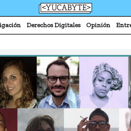
YucaByte
Medio de prensa digital sobre tecnología, activism
igación
Derechos Digitales
Opinión
Entr