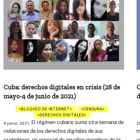
Cuba: derechos digitales en crisis (28 de
C
mayo-4 de junio de 2021)
d
BLOQUEO DE INTERNET
CENSURA
DERECHOS DIGITALES
El régimen cubano suma otra semana de
4 junio, 2021
2
violaciones de los derechos digitales de sus
m
ciudadanos, en especial de aquellos miembros de la
v