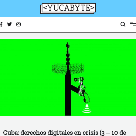
Ir
al
contenido
YucaByte
Medio de prensa digital sobre tecnología, activismo, cultura y sociedad
Cuba: derechos digitales en crisis (3 – 10 de